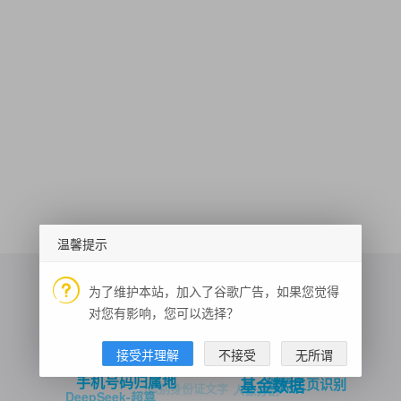
温馨提示
为了维护本站，加入了谷歌广告，如果您觉得
对您有影响，您可以选择？
成语词典
网站备案查询
万年历当年假期列表
接受并理解
不接受
无所谓
手机号码归属地
驾照主页识别
基金数据
识别身份证文字
人像分割
DeepSeek-超算