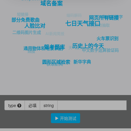
域名备案
短链接
编码解码
淘宝关键字
网页所有链接
部分免费歌曲
七日天气接口
评论观点抽取
人脸比对
二维码图片生成
AI新闻简报
火车票识别
历史上的今天
驾考题库
天气查询
通用物体和场景识别
中文数字运算验证码
热搜
新华字典
圆形区域检索
获取新闻
type
必填
string
开始测试