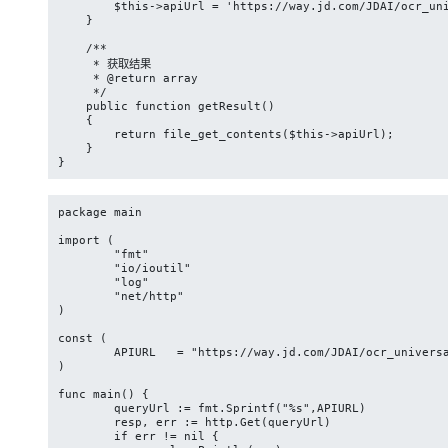
        $this->apiUrl = 'https://way.jd.com/JDAI/ocr_uni
    }

    /**

     * 获取结果

     * @return array

     */

    public function getResult()

    {

        return file_get_contents($this->apiUrl);

    }

}
package main

import (

	"fmt"

	"io/ioutil"

	"log"

	"net/http"

)

const (

	APIURL   = "https://way.jd.com/JDAI/ocr_universal?appkey=appkey&body=body"

)

func main() {

	queryUrl := fmt.Sprintf("%s",APIURL)

	resp, err := http.Get(queryUrl)

	if err != nil {
