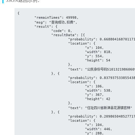
JSON返回示例：
{

	"remainTimes": 49998,

	"msg": "查询成功,扣费",

	"result": {

		"code": 0,

		"resultData": [{

			"probability": 0.6688041687011719,

			"location": {

				"x": 104,

				"width": 818,

				"y": 554,

				"height": 54

			},

			"text": "公民身份号码510132198606091238"

		}, {

			"probability": 0.8379375338554382,

			"location": {

				"x": 106,

				"width": 538,

				"y": 367,

				"height": 42

			},

			"text": "住址四川省新津县花源镇官林"

		}, {

			"probability": 0.2098650485277176,

			"location": {

				"x": 104,

				"width": 446,

				"y": 288,
