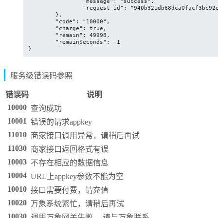
		"message": "success",

		"request_id": "940b321db68dca0facf3bc92ed157a09"

	},

	"code": "10000",

	"charge": true,

	"remain": 49998,

	"remainSeconds": -1

}
服务级错误码参照
错误码
说明
10000
查询成功
10001
错误的请求appkey
11010
商家接口调用异常，请稍后再试
11030
商家接口返回格式有误
10003
不存在相应的数据信息
10004
URL上appkey参数不能为空
10010
接口需要付费，请充值
10020
万象系统繁忙，请稍后再试
10030
调用万象网关失败， 请与万象联系