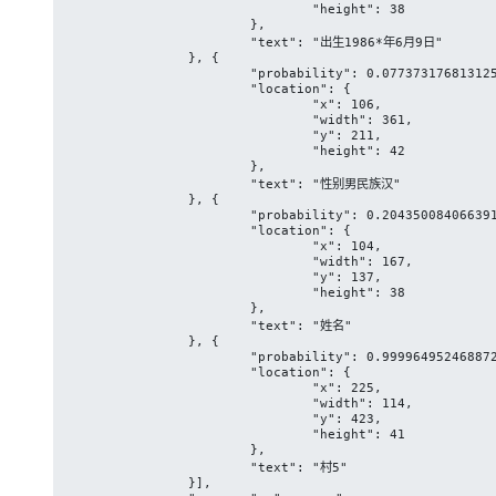
				"height": 38

			},

			"text": "出生1986*年6月9日"

		}, {

			"probability": 0.07737317681312561,

			"location": {

				"x": 106,

				"width": 361,

				"y": 211,

				"height": 42

			},

			"text": "性别男民族汉"

		}, {

			"probability": 0.204350084066391,

			"location": {

				"x": 104,

				"width": 167,

				"y": 137,

				"height": 38

			},

			"text": "姓名"

		}, {

			"probability": 0.9999649524688721,

			"location": {

				"x": 225,

				"width": 114,

				"y": 423,

				"height": 41

			},

			"text": "村5"

		}],
