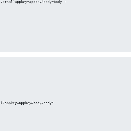
versal?appkey=appkey&body=body';
