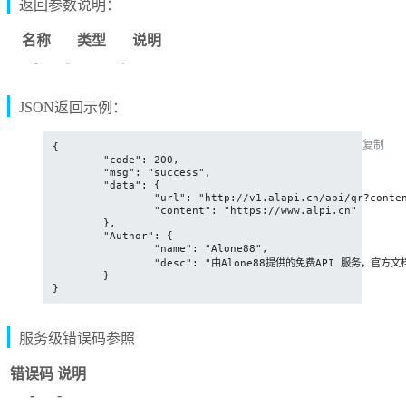
返回参数说明：
名称
类型
说明
-
-
-
JSON返回示例：
复制
{

	"code": 200,

	"msg": "success",

	"data": {

		"url": "http://v1.alapi.cn/api/qr?content=https://www.alpi.cn",

		"content": "https://www.alpi.cn"

	},

	"Author": {

		"name": "Alone88",

		"desc": "由Alone88提供的免费API 服务，官方文档：www.alapi.cn"

	}

}
服务级错误码参照
错误码
说明
-
-