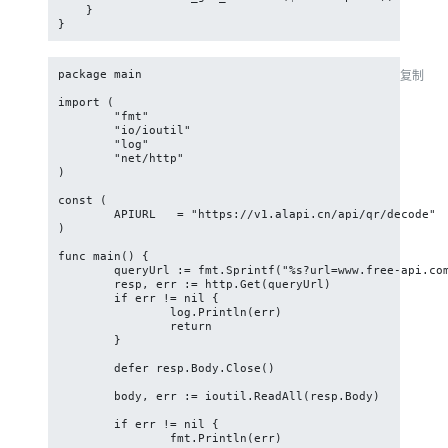
    }

}
package main

复制
import (

	"fmt"

	"io/ioutil"

	"log"

	"net/http"

)

const (

	APIURL   = "https://v1.alapi.cn/api/qr/decode"

)

func main() {

	queryUrl := fmt.Sprintf("%s?url=www.free-api.com",APIURL)

	resp, err := http.Get(queryUrl)

	if err != nil {

		log.Println(err)

		return

	}

	defer resp.Body.Close()

	body, err := ioutil.ReadAll(resp.Body)

	if err != nil {

		fmt.Println(err)
