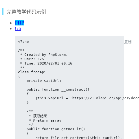
完整教学代码示例
PHP
Go
<?php

复制
/**

 * Created by PhpStorm.

 * User: FZS

 * Time: 2020/02/01 00:16

 */

class freeApi

{

    private $apiUrl;

    public function __construct()

    {

        $this->apiUrl = 'https://v1.alapi.cn/api/qr/deco
    }

    /**

     * 获取结果

     * @return array

     */

    public function getResult()

    {

        return file_get_contents($this->apiUrl);
