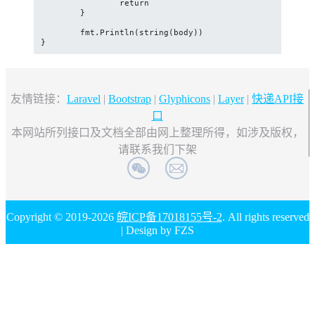
		return

	}

	fmt.Println(string(body))

}
友情链接：
Laravel
|
Bootstrap
|
Glyphicons
|
Layer
|
快递API接
口
本网站所列接口及文档全部由网上整理所得，如涉及版权，
请联系我们下架
Copyright © 2019-2026
皖ICP备17018155号-2
. All rights reserved
| Design by FZS