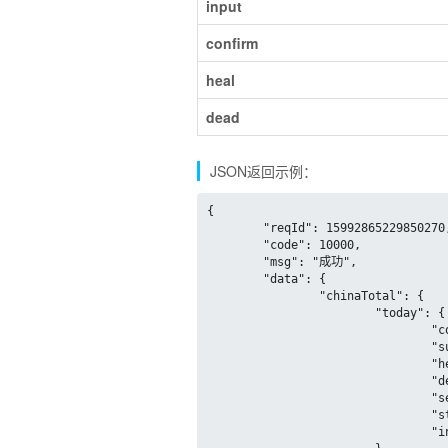
input
confirm
heal
dead
JSON返回示例：
{

	"reqId": 15992865229850270,

	"code": 10000,

	"msg": "成功",

	"data": {

		"chinaTotal": {

			"today": {

				"confirm": 23,

				"suspect": null,

				"heal": 46,

				"dead": 0,

				"severe": null,

				"storeConfirm": -23,

				"input": 10
