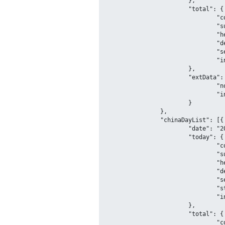
			},

			"total": {

				"confirm": 90498,

				"suspect": 0,

				"heal": 85257,

				"dead": 4735,

				"severe": 0,

				"input": 2563

			},

			"extData": {

				"noSymptom": 338,

				"incrNoSymptom": 8

			}

		},

		"chinaDayList": [{

			"date": "2020-01-13",

			"today": {

				"confirm": 0,

				"suspect": 0,

				"heal": 0,

				"dead": 0,

				"severe": null,

				"storeConfirm": 0,

				"input": 0

			},

			"total": {

				"confirm": 41,
