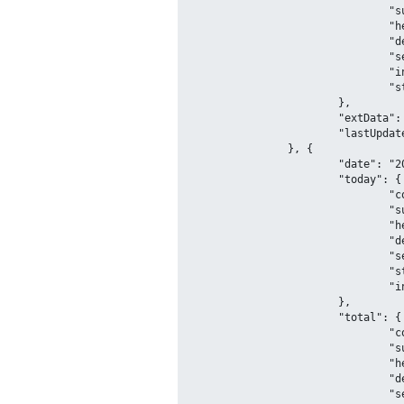
				"suspect": 0,

				"heal": 0,

				"dead": 1,

				"severe": null,

				"input": 0,

				"storeConfirm": 0

			},

			"extData": null,

			"lastUpdateTime": null

		}, {

			"date": "2020-01-14",

			"today": {

				"confirm": 0,

				"suspect": 0,

				"heal": 0,

				"dead": 0,

				"severe": null,

				"storeConfirm": 0,

				"input": 0

			},

			"total": {

				"confirm": 41,

				"suspect": 0,

				"heal": 0,

				"dead": 1,

				"severe": null,
