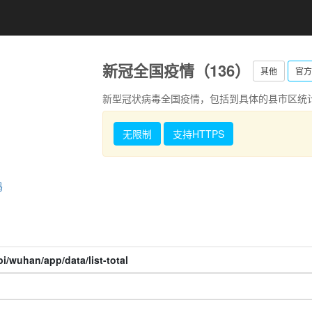
新冠全国疫情（136）
其他
官方
新型冠状病毒全国疫情，包括到具体的县市区统计
无限制
支持HTTPS
码
i/wuhan/app/data/list-total