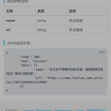
返回参数说明：
名称
类型
说明
name
string
热点标题
url
string
热点链接
JSON返回示例：
复制
{

	"code": 200,

	"msg": "success",

	"data": [{

		"name": "长沙女干部婚内出轨风波：道德底线究竟
何在？聊天记录炸裂",

		"url": "https:\/\/www.toutiao.com\/artic
le\/7367118266923237898"

	}]

}
友情链接：
Laravel
|
Bootstrap
|
Glyphicons
|
Layer
|
快递API接口