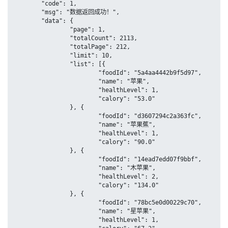
	"code": 1,

	"msg": "数据返回成功！",

	"data": {

		"page": 1,

		"totalCount": 2113,

		"totalPage": 212,

		"limit": 10,

		"list": [{

			"foodId": "5a4aa4442b9f5d97",

			"name": "苹果",

			"healthLevel": 1,

			"calory": "53.0"

		}, {

			"foodId": "d3607294c2a363fc",

			"name": "苹果蕉",

			"healthLevel": 1,

			"calory": "90.0"

		}, {

			"foodId": "14ead7edd07f9bbf",

			"name": "木苹果",

			"healthLevel": 2,

			"calory": "134.0"

		}, {

			"foodId": "78bc5e0d00229c70",

			"name": "星苹果",

			"healthLevel": 1,
