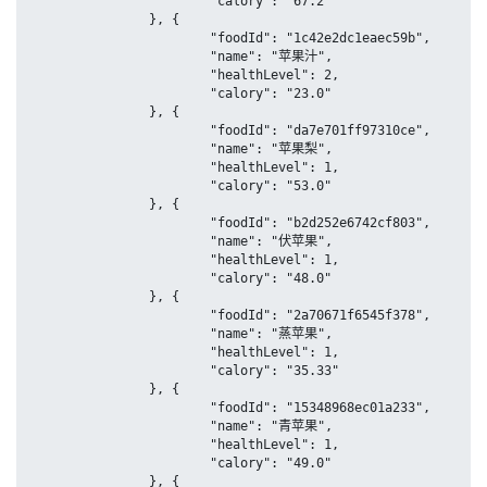
			"calory": "67.2"

		}, {

			"foodId": "1c42e2dc1eaec59b",

			"name": "苹果汁",

			"healthLevel": 2,

			"calory": "23.0"

		}, {

			"foodId": "da7e701ff97310ce",

			"name": "苹果梨",

			"healthLevel": 1,

			"calory": "53.0"

		}, {

			"foodId": "b2d252e6742cf803",

			"name": "伏苹果",

			"healthLevel": 1,

			"calory": "48.0"

		}, {

			"foodId": "2a70671f6545f378",

			"name": "蒸苹果",

			"healthLevel": 1,

			"calory": "35.33"

		}, {

			"foodId": "15348968ec01a233",

			"name": "青苹果",

			"healthLevel": 1,

			"calory": "49.0"

		}, {
