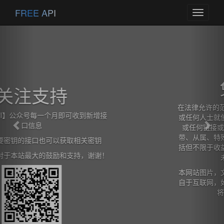
Previous
Nex
FREE API
Toggle
navigati
免责声明
在法律允许的范围内，本网站在此声明,不承担用户
或任何人士就使用或未能使用本网站所提供的信息
或任何链接或项目所引致的任何直接、间接、附
带、从属、特殊、惩罚性或惩戒性的损害赔偿（包
括但不限于收益、预期利润的损失或失去的业务、
未实现预期的节省）。
本网站图片，文字，接口信息之类版权申明，皆来
自于互联网，如果侵犯，请及时通知我们，本网站
将在第一时间及时删除。
查看详情