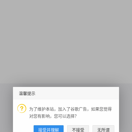
温馨提示
为了维护本站，加入了谷歌广告，如果您觉得
人体检测属性分析
笑话大全——图片
随机人设
对您有影响，您可以选择？
热词排行
天气预报
网络图片文字识别
简/繁/火星字体转换
编码解码
接受并理解
不接受
无所谓
银行卡识别