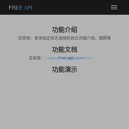
FREE API
Toggle
navigati
功能介绍
百家姓：查询指定姓氏或随机姓氏详细介绍，图腾等
功能文档
百家姓：
https://free-api.com/doc/667
功能演示