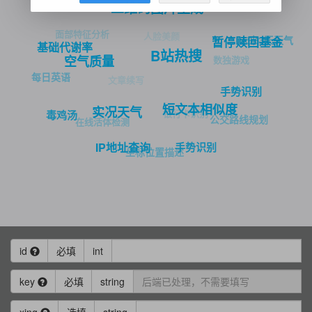
二维码图片生成
面部特征分析
人脸美颜
未来3天天气
暂停赎回基金
基础代谢率
B站热搜
数独游戏
空气质量
每日英语
文章续写
手势识别
短文本相似度
实况天气
银行卡识别
毒鸡汤
公交路线规划
在线活体检测
手势识别
IP地址查询
坐标位置描述
id
必填
int
key
必填
string