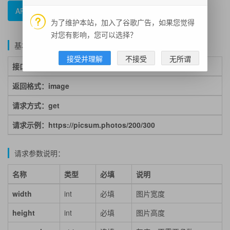
API文档
错误码参照
示例代码
为了维护本站，加入了谷歌广告，如果您觉得
对您有影响，您可以选择？
基本说明：
接受并理解
不接受
无所谓
接口地址：
https://picsum.photos/{width}/{height}
返回格式：image
请求方式：get
请求示例：https://picsum.photos/200/300
请求参数说明：
名称
类型
必填
说明
width
int
必填
图片宽度
height
int
必填
图片高度