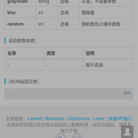
grayscale
string
选填
灰度，不需要参数
blur
int
选填
模糊量
random
int
选填
随机数防止缓存图像
返回参数说明：
名称
类型
说明
-
-
图片资源
JSON返回示例：
复制
-
友情链接：
Laravel
|
Bootstrap
|
Glyphicons
|
Layer
|
快递API接口
本网站所列接口及文档全部由网上整理所得，如涉及版权，请联系
我们下架