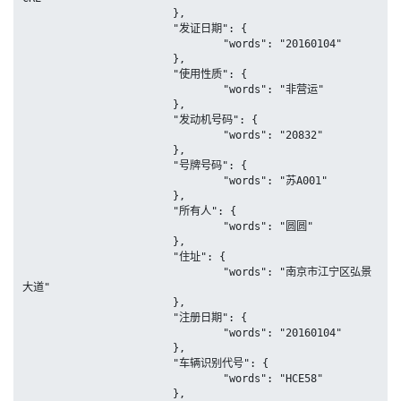
			},

			"发证日期": {

				"words": "20160104"

			},

			"使用性质": {

				"words": "非营运"

			},

			"发动机号码": {

				"words": "20832"

			},

			"号牌号码": {

				"words": "苏A001"

			},

			"所有人": {

				"words": "圆圆"

			},

			"住址": {

				"words": "南京市江宁区弘景
大道"

			},

			"注册日期": {

				"words": "20160104"

			},

			"车辆识别代号": {

				"words": "HCE58"

			},
