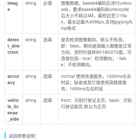
imag
string
必填
图像数据，base64编码后进行urlenc
e
ode，要求base64编码和urlencode
后大小不超过4M，最短边至少15p
x，最长边最大4096px,支持jpg/png/b
mp格式
detec
string
选填
是否检测图像朝向，默认不检测，
t_dire
即：false。朝向是指输入图像是正常
ction
方向、逆时针旋转90/180/270度。可
选值包括:- true：检测朝向；- fals
e：不检测朝向。
accur
string
选填
normal 使用快速服务，1200ms左右
acy
时延；缺省或其它值使用高精度服
务，1600ms左右时延
vehic
string
选填
front：识别行驶证主页，back：识别
le_lic
行驶证副页,默认为正页
ense
_side
返回参数说明：