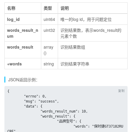
名称
类型
说明
log_id
uint64
唯一的log id，用于问题定位
words_result_n
uint32
识别结果数，表示words_result的
um
元素个数
words_result
array
识别结果数组
()
+words
string
识别结果字符串
JSON返回示例：
复制
{

	"errno": 0,

	"msg": "success",

	"data": {

		"words_result_num": 10,

		"words_result": {

			"品牌型号": {

				"words": "保时捷GT37182RU
CRE"
