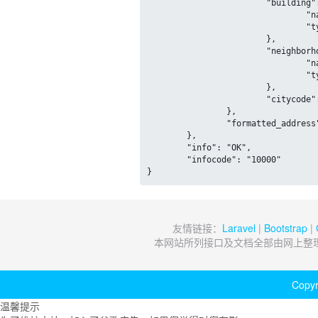
			"building": {

				"name": "北京大学",

				"type": "科教文化服务;学校;高等院校"

			},

			"neighborhood": {

				"name": "北京大学",

				"type": "科教文化服务;学校;高等院校"

			},

			"citycode": "010"

		},

		"formatted_address": "北京市海淀区燕园街道北京大学"

	},

	"info": "OK",

	"infocode": "10000"

}
友情链接：
Laravel
|
Bootstrap
|
本网站所列接口及文档全部由网上整
Copyr
温馨提示