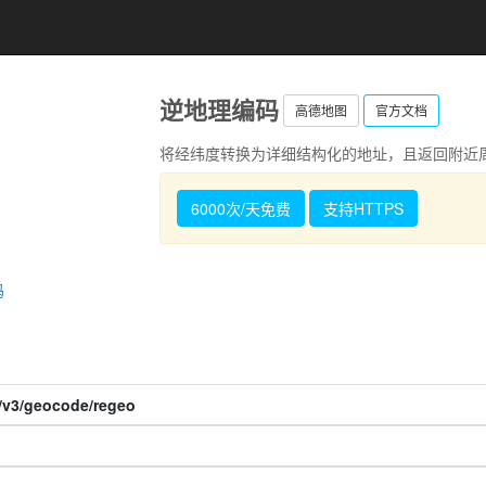
逆地理编码
高德地图
官方文档
将经纬度转换为详细结构化的地址，且返回附近周边
6000次/天免费
支持HTTPS
码
m/v3/geocode/regeo