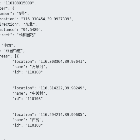
641",

",

8"

249",

",

8"

685",

",

8"
