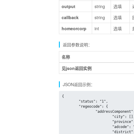
output
string
选填
callback
string
选填
homeorcorp
int
选填
返回参数说明：
名称
见json返回实例
JSON返回示例：
{

	"status": "1",

	"regeocode": {

		"addressComponent": {

			"city": [],

			"province": "北京市",

			"adcode": "110108",

			"district": "海淀区",
