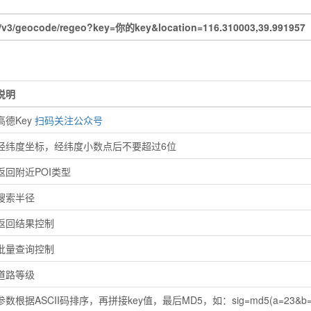
v3/geocode/regeo?key=你的key&location=116.310003,39.991957
说明
高德Key
扫码关注公众号
经纬度坐标，经纬度小数点后不要超过6位
返回附近POI类型
搜索半径
返回结果控制
批量查询控制
道路等级
参数根据ASCII码排序，再拼接key值，最后MD5，如：sig=md5(a=23&b=12&