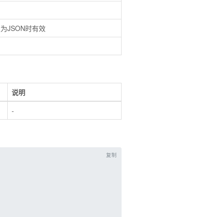
置为JSON时有效
说明
-
复制