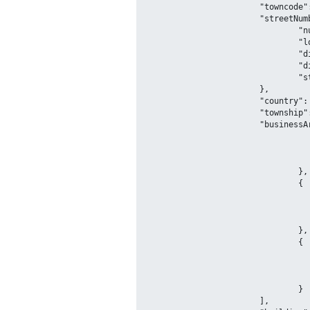
			"towncode": "110108015000",

			"streetNumber": {

				"number": "5号",

				"location": "116.310454,39.9927339",

				"direction": "东北",

				"distance": "94.5489",

				"street": "颐和园路"

			},

			"country": "中国",

			"township": "燕园街道",

			"businessAreas": [{

					"location": "116.303364,39.97
					"name": "万泉河
					"id": "11010
				},

				{

					"location": "116.314222,39.98
					"name": "中关村
					"id": "11010
				},

				{

					"location": "116.294214,39.99
					"name": "西苑
					"id": "11010
				}

			],
