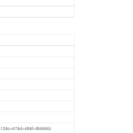
c=67&d=48&f=8bbbbb)