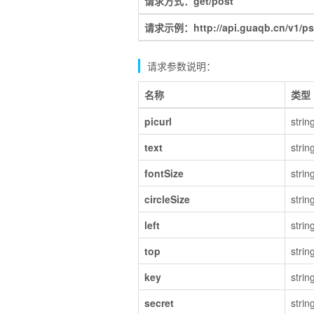
请求方式：get/post
请求示例：http://api.guaqb.cn/v1/ps
请求参数说明：
名称
类型
picurl
strin
text
strin
fontSize
strin
circleSize
strin
left
strin
top
strin
key
strin
secret
strin