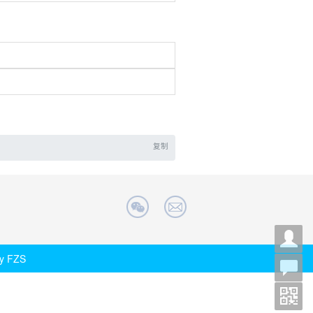
复制
 by FZS