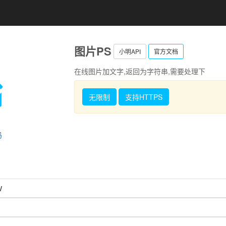
图片PS
小明API
官方文档
在线图片加文字,返回为字符串,需要处理下
无限制
支持HTTPS
码
/