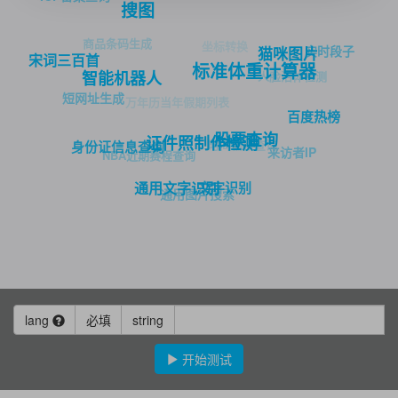
搜图
商品条码生成
坐标转换
实时段子
猫咪图片
宋词三百首
标准体重计算器
智能机器人
人脸活体检测
短网址生成
万年历当年假期列表
百度热榜
股票查询
证件照制作检测
时间偏移查询
身份证信息查询
来访者IP
NBA近期赛程查询
文字识别
通用文字识别
通用图片搜索
lang
必填
string
开始测试