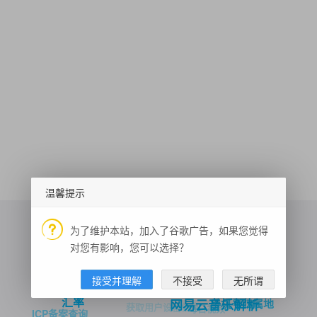
温馨提示
为了维护本站，加入了谷歌广告，如果您觉得
对您有影响，您可以选择？
骑行路径规划
菜品识别
DeepSeek-百炼
接受并理解
不接受
无所谓
汇率
手机号归属地
网易云音乐解析
获取用户设备信息
每日视频
ICP备案查询