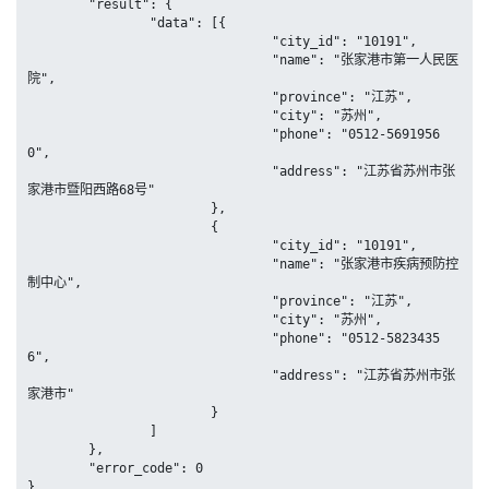
	"result": {

		"data": [{

				"city_id": "10191",

				"name": "张家港市第一人民医
院",

				"province": "江苏",

				"city": "苏州",

				"phone": "0512-5691956
0",

				"address": "江苏省苏州市张
家港市暨阳西路68号"

			},

			{

				"city_id": "10191",

				"name": "张家港市疾病预防控
制中心",

				"province": "江苏",

				"city": "苏州",

				"phone": "0512-5823435
6",

				"address": "江苏省苏州市张
家港市"

			}

		]

	},

	"error_code": 0

}