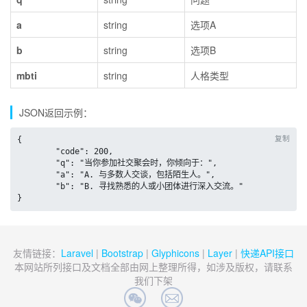
a
string
选项A
b
string
选项B
mbti
string
人格类型
JSON返回示例：
复制
{

	"code": 200,

	"q": "当你参加社交聚会时，你倾向于：",

	"a": "A. 与多数人交谈，包括陌生人。",

	"b": "B. 寻找熟悉的人或小团体进行深入交流。"

}
友情链接：
Laravel
|
Bootstrap
|
Glyphicons
|
Layer
|
快递API接口
本网站所列接口及文档全部由网上整理所得，如涉及版权，请联系
我们下架