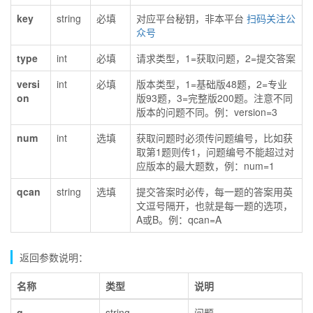
key
string
必填
对应平台秘钥，非本平台
扫码关注公
众号
type
int
必填
请求类型，1=获取问题，2=提交答案
versi
int
必填
版本类型，1=基础版48题，2=专业
on
版93题，3=完整版200题。注意不同
版本的问题不同。例：version=3
num
int
选填
获取问题时必须传问题编号，比如获
取第1题则传1，问题编号不能超过对
应版本的最大题数，例：num=1
qcan
string
选填
提交答案时必传，每一题的答案用英
文逗号隔开，也就是每一题的选项，
A或B。例：qcan=A
返回参数说明：
名称
类型
说明
q
string
问题