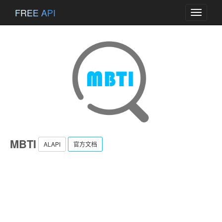
FREE API
Toggle
navigati
MBTI
ALAPI
官方文档