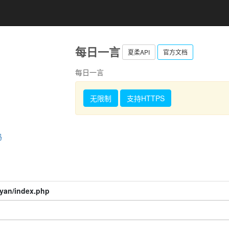
每日一言
夏柔API
官方文档
每日一言
无限制
支持HTTPS
码
yiyan/index.php