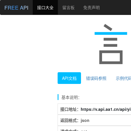
FREE API
接口大全
留言板
免责声明
API文档
错误码参照
示例代
基本说明：
接口地址：
https://v.api.aa1.cn/api/
返回格式：json