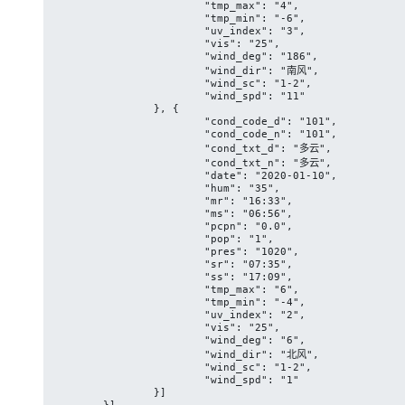
			"tmp_max": "4",

			"tmp_min": "-6",

			"uv_index": "3",

			"vis": "25",

			"wind_deg": "186",

			"wind_dir": "南风",

			"wind_sc": "1-2",

			"wind_spd": "11"

		}, {

			"cond_code_d": "101",

			"cond_code_n": "101",

			"cond_txt_d": "多云",

			"cond_txt_n": "多云",

			"date": "2020-01-10",

			"hum": "35",

			"mr": "16:33",

			"ms": "06:56",

			"pcpn": "0.0",

			"pop": "1",

			"pres": "1020",

			"sr": "07:35",

			"ss": "17:09",

			"tmp_max": "6",

			"tmp_min": "-4",

			"uv_index": "2",

			"vis": "25",

			"wind_deg": "6",

			"wind_dir": "北风",

			"wind_sc": "1-2",

			"wind_spd": "1"

		}]

	}]
