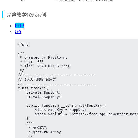
完整教学代码示例
PHP
Go
<?php

/**

 * Created by PhpStorm.

 * User: FZS

 * Time: 2020/01/06 22:16

 */

//----------------------------------

// 3天天气预报 调用类

//----------------------------------

class freeApi{

    private $apiUrl;

    private $appKey;

    public function __construct($appKey){

        $this->appKey = $appKey;

        $this->apiUrl = 'https://free-api.heweather.net/
    }

    /**

     * 获取结果

     * @return array

     */
