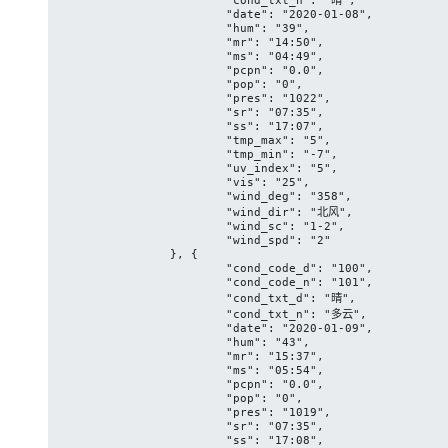
			"date": "2020-01-08",

			"hum": "39",

			"mr": "14:50",

			"ms": "04:49",

			"pcpn": "0.0",

			"pop": "0",

			"pres": "1022",

			"sr": "07:35",

			"ss": "17:07",

			"tmp_max": "5",

			"tmp_min": "-7",

			"uv_index": "5",

			"vis": "25",

			"wind_deg": "358",

			"wind_dir": "北风",

			"wind_sc": "1-2",

			"wind_spd": "2"

		}, {

			"cond_code_d": "100",

			"cond_code_n": "101",

			"cond_txt_d": "晴",

			"cond_txt_n": "多云",

			"date": "2020-01-09",

			"hum": "43",

			"mr": "15:37",

			"ms": "05:54",

			"pcpn": "0.0",

			"pop": "0",

			"pres": "1019",

			"sr": "07:35",

			"ss": "17:08",
