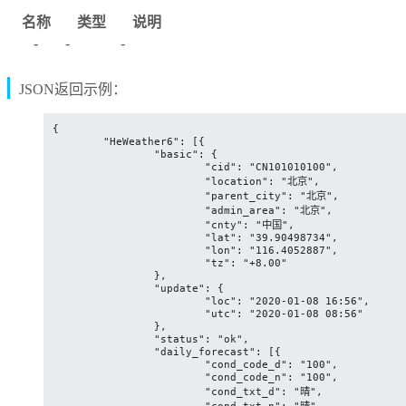
名称
类型
说明
-
-
-
JSON返回示例：
{

	"HeWeather6": [{

		"basic": {

			"cid": "CN101010100",

			"location": "北京",

			"parent_city": "北京",

			"admin_area": "北京",

			"cnty": "中国",

			"lat": "39.90498734",

			"lon": "116.4052887",

			"tz": "+8.00"

		},

		"update": {

			"loc": "2020-01-08 16:56",

			"utc": "2020-01-08 08:56"

		},

		"status": "ok",

		"daily_forecast": [{

			"cond_code_d": "100",

			"cond_code_n": "100",

			"cond_txt_d": "晴",

			"cond_txt_n": "晴",
