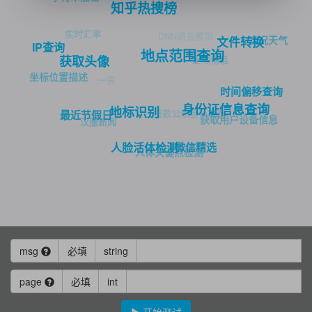
知乎热搜榜
实时汇率
DNN语言模型
实况天气
文件转换
IP查询
地点范围查询
土味情话
获取头像
坐标位置描述
一言
时间偏移查询
身份证信息查询
地标识别
贷款公积金计算器
最近节假日
获取用户设备信息
汉服新闻
微信精选
人脸活体检测
人体关键点检测
msg
必填
string
page
必填
int