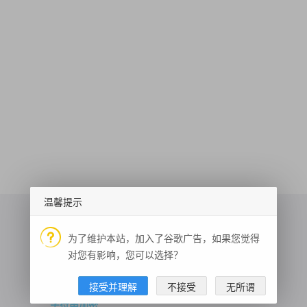
温馨提示
为了维护本站，加入了谷歌广告，如果您觉得
对您有影响，您可以选择？
气象预警
域名备案查询
随机美女视频
接受并理解
不接受
无所谓
测试数据
旺财图片
IP 查询
邮编区号
坐标转换
字符串加密