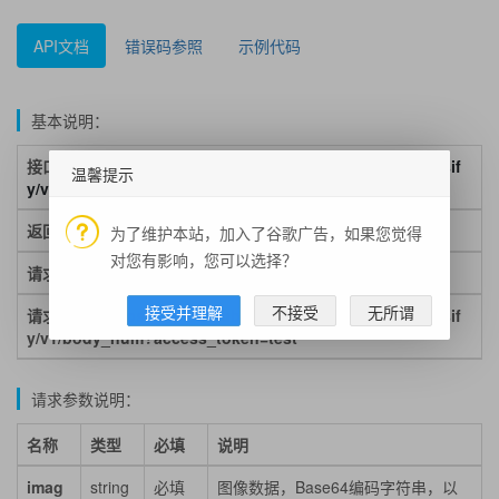
API文档
错误码参照
示例代码
基本说明：
接口地址：
https://aip.baidubce.com/rest/2.0/image-classif
温馨提示
y/v1/body_num
返回格式：json
为了维护本站，加入了谷歌广告，如果您觉得
对您有影响，您可以选择？
请求方式：post
接受并理解
不接受
无所谓
请求示例：https://aip.baidubce.com/rest/2.0/image-classif
y/v1/body_num?access_token=test
请求参数说明：
名称
类型
必填
说明
imag
string
必填
图像数据，Base64编码字符串，以