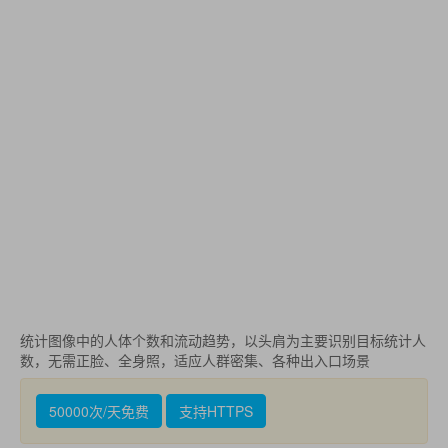
统计图像中的人体个数和流动趋势，以头肩为主要识别目标统计人
数，无需正脸、全身照，适应人群密集、各种出入口场景
50000次/天免费
支持HTTPS