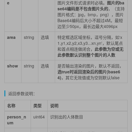
e
图片文件形式请求时必填。
图片的ba
se64编码是不包含图片头的
，（支持
图片格式：jpg，bmp，png），图片
Base64编码后大小不超过4M。最短
边至少50px，最长边最大4096px
area
string
选填
特定框选区域坐标，逗号分隔，如‘x
1,y1,x2,y2,x3,y3...xn,yn'，默认尾点
和首点相连做闭合，
此参数为空或无
此参数默认识别整个图片的人数
show
string
选填
是否输出渲染的图片，默认不返回，
选true时返回渲染后的图片(base6
4)
，其它无效值或为空则默认false
返回参数说明：
名称
类型
说明
person_n
uint64
识别出的人体数目
um