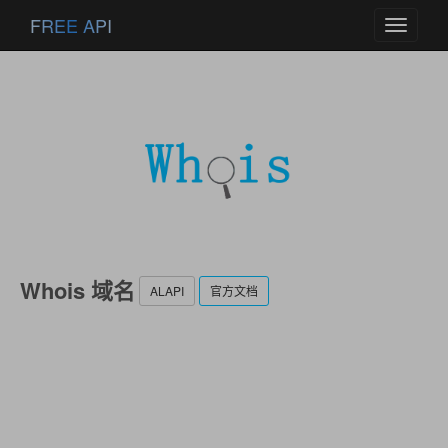
FREE API
Toggle
navigati
Whois 域名
ALAPI
官方文档