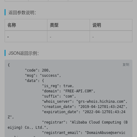
返回参数说明：
名称
类型
说明
-
-
-
JSON返回示例：
复制
{

	"code": 200,

	"msg": "success",

	"data": {

		"is_reg": true,

		"domain": "FREE-API.COM",

		"suffix": "com",

		"whois_server": "grs-whois.hichina.com",

		"creation_date": "2019-04-12T01:43:24Z",

		"expiration_date": "2022-04-12T01:43:24
Z",

		"registrar": "Alibaba Cloud Computing (B
eijing) Co., Ltd.",

		"registrant_email": "DomainAbuse@servic