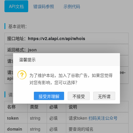
API文档
错误码参照
示例代码
基本说明：
接口地址：
https://v2.alapi.cn/api/whois
返回格式：json
温馨提示
请求方式：get/post
请求示例：https://v2.alapi.cn/api/whois?domain=www.free-
为了维护本站，加入了谷歌广告，如果您觉得
api.com&token=token
对您有影响，您可以选择？
请求参数说明：
接受并理解
不接受
无所谓
名称
类型
必填
说明
token
string
必填
请求token
扫码关注公众号
domain
string
必填
要查询的域名