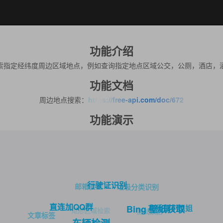
功能介绍
索指定经纬度周边区域地点，例如查询指定地点区域公交，公厕，酒店，
功能文档
周边地点搜索：
https://free-api.com/doc/672
功能演示
行驶证识别
邮箱验证
垃圾分类识别
直连加QQ群
高质量小姐姐
Bing 壁纸获取
矩形区域检索
测试数据
文章标签