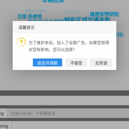
车辆检测
指定大小图片
随机活动
全世界城市
通用文字识别
百度-热梗榜
矩形区域交通态势
火车票识别
万年历当年假期列表
温馨提示
详细天气
步行路径规划
人体关键点识别
车牌识别
为了维护本站，加入了谷歌广告，如果您觉得
NBA常规赛赛程赛果查询
新闻头条
今日热榜
国内天气预报查询
元素周期表
对您有影响，您可以选择？
IP查询
圆形区域检索
手机归属地
接受并理解
不接受
无所谓
ing
tring