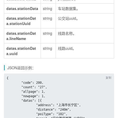
datas.stationData
string
车站数据集。
datas.stationDat
string
公交站uuid。
a.stationUuid
datas.stationDat
string
线路名称。
a.lineName
datas.stationDat
string
线路uuid。
a.uuid
JSON返回示例：
复制
{

	"code": 200,

	"count": "27",

	"allpage": 1,

	"nowpage": 1,

	"datas": [{

		"address": "上海市长宁区",

		"distance": "240m",

		"poiType": "102",
