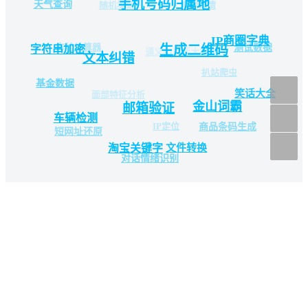
手机号码归属地
随机笑话
食物详情
天气查询
IP商圈字典
车检计算器
测试数据
生成二维码
字符串加密
通义AI对话大模型
文本纠错
扒站爬虫
基金数据
笑话大全
面部特征分析
金山词霸
邮箱验证
车辆检测
IP定位
商品条码生成
短网址还原
淘宝关键字
文件转换
对话情绪识别
-
-
-
开始测试