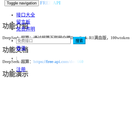
FREE API
Toggle navigation
接口大全
留言板
功能介绍
免责声明
DeepSeek-超算：通过超算互联网白嫖DeepSeek-R1满血版，100wtoken
搜索
登录
功能文档
|
DeepSeek-超算：
https://free-api.com/doc/660
注册
功能演示