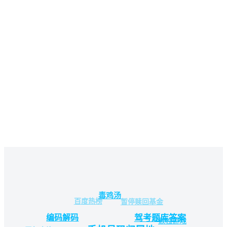
毒鸡汤
百度热榜
暂停赎回基金
编码解码
驾考题库答案
数独游戏