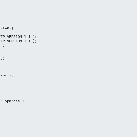
st=0){

TP_VERSION_1_1 );

TP_VERSION_1_1 );

 );



);

ams );

'.$params );
