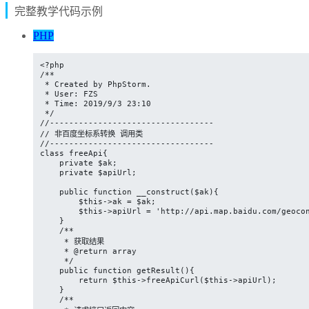
完整教学代码示例
PHP
<?php

/**

 * Created by PhpStorm.

 * User: FZS

 * Time: 2019/9/3 23:10

 */

//----------------------------------

// 非百度坐标系转换 调用类

//----------------------------------

class freeApi{

    private $ak;

    private $apiUrl;

    public function __construct($ak){

        $this->ak = $ak;

        $this->apiUrl = 'http://api.map.baidu.com/geocon
    }

    /**

     * 获取结果

     * @return array

     */

    public function getResult(){

        return $this->freeApiCurl($this->apiUrl);

    }

    /**
