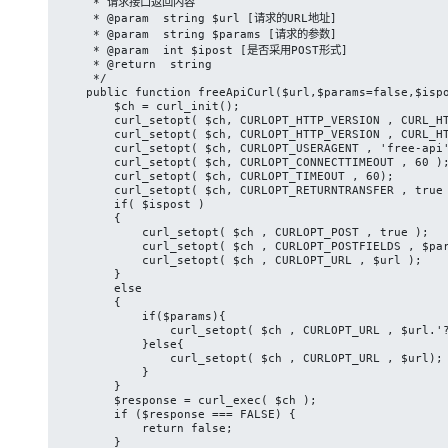
     * 请求接口返回内容

     * @param  string $url [请求的URL地址]

     * @param  string $params [请求的参数]

     * @param  int $ipost [是否采用POST形式]

     * @return  string

     */

    public function freeApiCurl($url,$params=false,$ispo
        $ch = curl_init();

        curl_setopt( $ch, CURLOPT_HTTP_VERSION , CURL_HT
        curl_setopt( $ch, CURLOPT_HTTP_VERSION , CURL_HT
        curl_setopt( $ch, CURLOPT_USERAGENT , 'free-api'
        curl_setopt( $ch, CURLOPT_CONNECTTIMEOUT , 60 );
        curl_setopt( $ch, CURLOPT_TIMEOUT , 60);

        curl_setopt( $ch, CURLOPT_RETURNTRANSFER , true 
        if( $ispost )

        {

            curl_setopt( $ch , CURLOPT_POST , true );

            curl_setopt( $ch , CURLOPT_POSTFIELDS , $par
            curl_setopt( $ch , CURLOPT_URL , $url );

        }

        else

        {

            if($params){

                curl_setopt( $ch , CURLOPT_URL , $url.'?
            }else{

                curl_setopt( $ch , CURLOPT_URL , $url);

            }

        }

        $response = curl_exec( $ch );

        if ($response === FALSE) {

            return false;

        }
