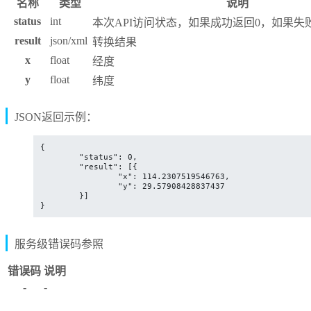
名称
类型
说明
status
int
本次API访问状态，如果成功返回0，如果失
result
json/xml
转换结果
x
float
经度
y
float
纬度
JSON返回示例：
{

	"status": 0,

	"result": [{

		"x": 114.2307519546763,

		"y": 29.57908428837437

	}]

}
服务级错误码参照
错误码
说明
-
-