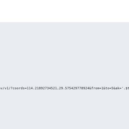
v/v1/?coords=114.21892734521,29.575429778924&from=1&to=5&ak='.$t