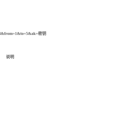
8924&from=1&to=5&ak=密钥
说明