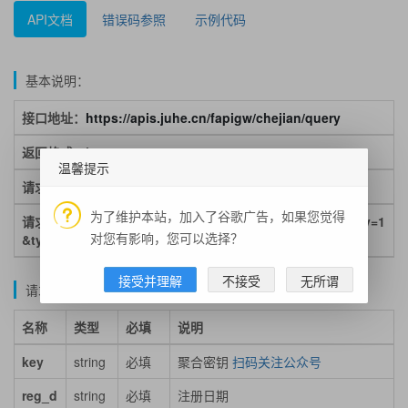
API文档
错误码参照
示例代码
基本说明：
接口地址：
https://apis.juhe.cn/fapigw/chejian/query
返回格式：json
温馨提示
请求方式：get/post
为了维护本站，加入了谷歌广告，如果您觉得
请求示例：https://apis.juhe.cn/fapigw/chejian/query?key=1
对您有影响，您可以选择？
&type=1&reg_date=2023-11-10
接受并理解
不接受
无所谓
请求参数说明：
名称
类型
必填
说明
key
string
必填
聚合密钥
扫码关注公众号
reg_d
string
必填
注册日期