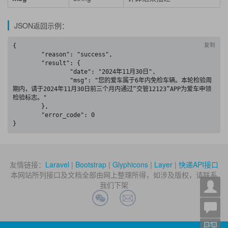
JSON返回示例：
复制
{

	"reason": "success",

	"result": {

		"date": "2024年11月30日",

		"msg": "您的爱车属于6年内免检车辆。本轮检验周
期内，请于2024年11月30日前三个月内通过“交管12123”APP为爱车申领
检验标志。"

	},

	"error_code": 0

}
友情链接：
Laravel
|
Bootstrap
|
Glyphicons
|
Layer
|
快递API接口
本网站所列接口及文档全部由网上整理所得，如涉及版权，请联系
我们下架