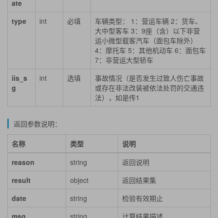
ate
type
int
必填
车辆类型： 1：营运车辆 2：货车、
大中型客车 3：9座（含）以下非营
运小微型载客汽车（面包车除外）
4：摩托车 5：其他机动车 6：面包车
7：非营运大型轿车
iis_s
int
选填
事故情况（是否发生过致人伤亡事故
g
或存在非法改装被依法处罚的交通违
法），如是传1
返回参数说明：
名称
类型
说明
reason
string
返回说明
result
object
返回结果集
date
string
检验有效期止
msg
string
计算结果描述