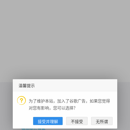
温馨提示
为了维护本站，加入了谷歌广告，如果您觉得
对您有影响，您可以选择？
历史上的今天
驾照题库
基金数据
接受并理解
不接受
无所谓
域名备案
驾驶行为分析
人脸活体检测
域名检测
普通IP定位
通用图片搜索