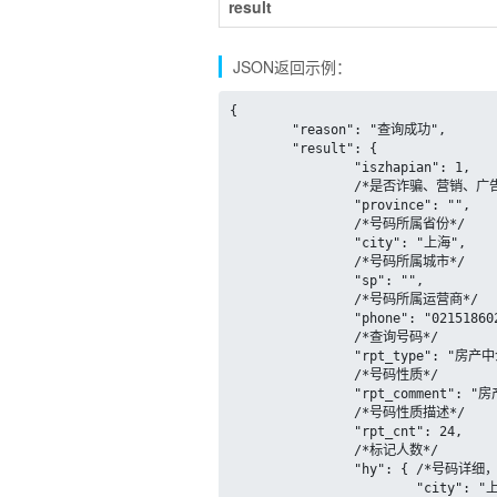
result
JSON返回示例：
{

	"reason": "查询成功",

	"result": {

		"iszhapian": 1,

		/*是否诈骗、营销、广告电话*/

		"province": "",

		/*号码所属省份*/

		"city": "上海",

		/*号码所属城市*/

		"sp": "",

		/*号码所属运营商*/

		"phone": "02151860253",

		/*查询号码*/

		"rpt_type": "房产中介",

		/*号码性质*/

		"rpt_comment": "房产中介",

		/*号码性质描述*/

		"rpt_cnt": 24,

		/*标记人数*/

		"hy": { /*号码详细，可能部分号码为NULL*/

			"city": "上海",
