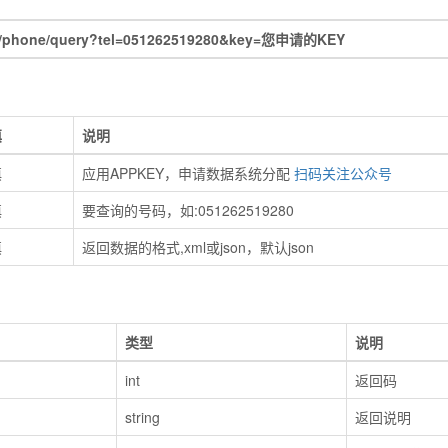
x/phone/query?tel=051262519280&key=您申请的KEY
填
说明
填
应用APPKEY，申请数据系统分配
扫码关注公众号
填
要查询的号码，如:051262519280
填
返回数据的格式,xml或json，默认json
类型
说明
int
返回码
string
返回说明