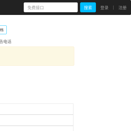
|
搜索
登录
注册
档
告电话