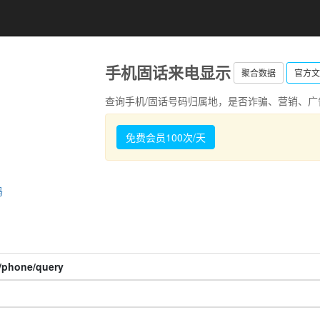
手机固话来电显示
聚合数据
官方文
查询手机/固话号码归属地，是否诈骗、营销、广
免费会员100次/天
码
x/phone/query