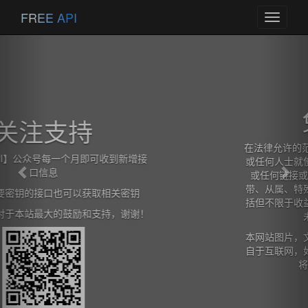
Previous
Nex
FREE API
Toggle
navigati
免责声明
在法律允许的范围内，本网站在此声明,不承担用户
或任何人士就使用或未能使用本网站所提供的信息
或任何链接或项目所引致的任何直接、间接、附
带、从属、特殊、惩罚性或惩戒性的损害赔偿（包
括但不限于收益、预期利润的损失或失去的业务、
未实现预期的节省）。
本网站图片，文字，接口信息之类版权申明，皆来
自于互联网，如果侵犯，请及时通知我们，本网站
将在第一时间及时删除。
查看详情