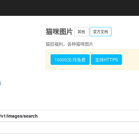
猫咪图片
其他
官方文档
猫奴福利，各种猫咪图片
10000次/月免费
支持HTTPS
码
m/v1/images/search