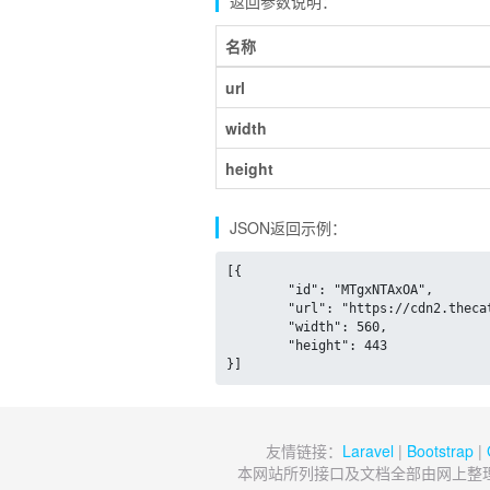
返回参数说明：
名称
url
width
height
JSON返回示例：
[{

	"id": "MTgxNTAxOA",

	"url": "https://cdn2.thecatapi.com/images/MTgxNTAxOA.jpg",

	"width": 560,

	"height": 443

}]
友情链接：
Laravel
|
Bootstrap
|
本网站所列接口及文档全部由网上整