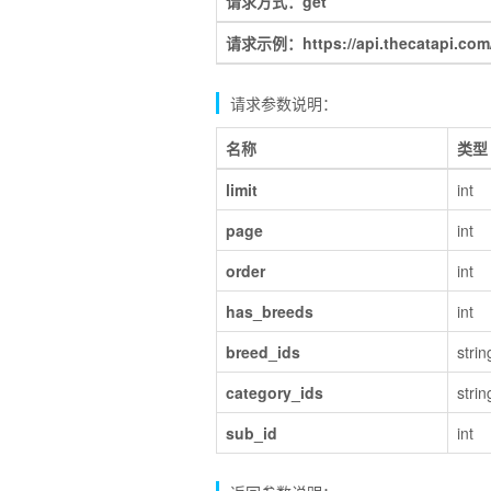
请求方式：get
请求示例：https://api.thecatapi.com/
请求参数说明：
名称
类型
limit
int
page
int
order
int
has_breeds
int
breed_ids
strin
category_ids
strin
sub_id
int