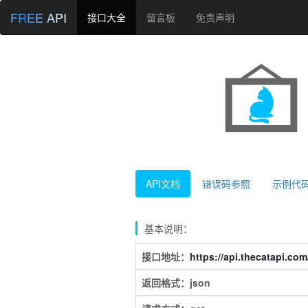
FREE API
接口大全
留言板
免责声明
API文档
错误码参照
示例代
基本说明：
接口地址：
https://api.thecatapi.co
返回格式：json