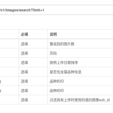
v1/images/search?limit=1
必填
说明
选填
要返回的图片数
选填
页码
选填
按照上传日期排序
选填
是否包含猫品种信息
g
选填
品种的ID
g
选填
品种的ID
选填
过滤具有上传时使用的值的图像sub_id