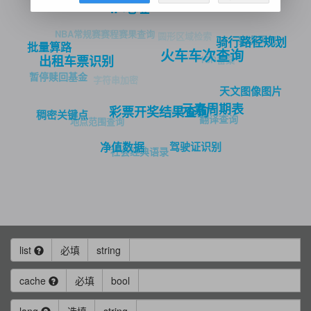
IP地址
NBA常规赛赛程赛果查询
圆形区域检索
实况天气
骑行路径规划
批量算路
火车车次查询
ICP备案
出租车票识别
暂停赎回基金
字符串加密
天文图像图片
元素周期表
彩票开奖结果查询
二维码生成
稠密关键点
翻译查询
地点范围查询
驾驶证识别
净值数据
社会经典语录
list
必填
string
cache
必填
bool