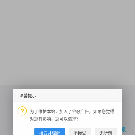
温馨提示
为了维护本站，加入了谷歌广告，如果您觉得
车牌号识别
新闻头条
语音合成
对您有影响，您可以选择？
中文数字运算验证码
十五天天气预报
来访者IP
身份证查询
数独游戏
接受并理解
不接受
无所谓
电话区号信息