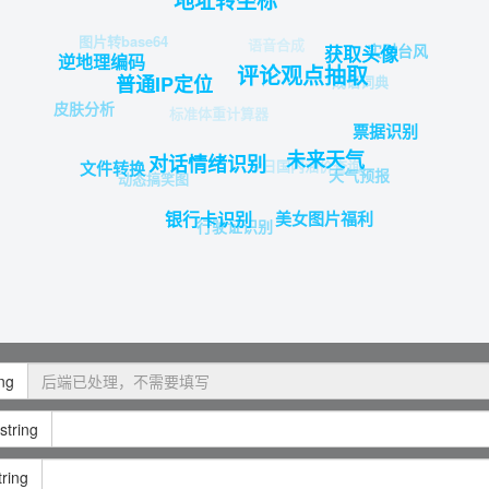
地址转坐标
图片转base64
语音合成
实时台风
获取头像
逆地理编码
评论观点抽取
成语词典
普通IP定位
皮肤分析
标准体重计算器
票据识别
未来天气
对话情绪识别
今日国内油价查询
文件转换
天气预报
动态搞笑图
美女图片福利
银行卡识别
行驶证识别
ing
string
tring