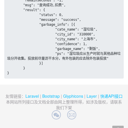
	"remainSeconds": -1,

	"msg": "查询成功,扣费",

	"result": {

		"status": 0,

		"message": "success",

		"garbage_info": [{

			"cate_name": "湿垃圾",

			"city_id": "310000",

			"city_name": "上海市",

			"confidence": 1,

			"garbage_name": "剩饭",

			"ps": "湿垃圾应从生产时就与其他品种垃
圾分开收集。投放前尽量沥干水分，有外包装的应去除外包装投放"

		}]

	}

}
友情链接：
Laravel
|
Bootstrap
|
Glyphicons
|
Layer
|
快递API接口
本网站所列接口及文档全部由网上整理所得，如涉及版权，请联系
我们下架