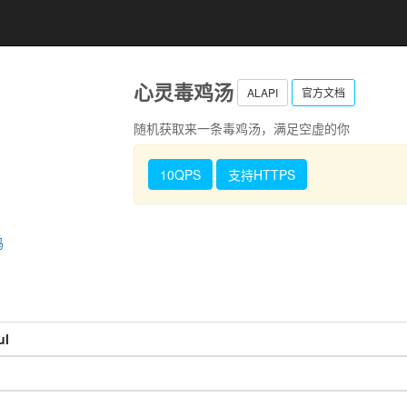
心灵毒鸡汤
ALAPI
官方文档
随机获取来一条毒鸡汤，满足空虚的你
10QPS
支持HTTPS
码
ul