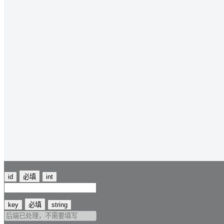
id
必填
int
key
必填
string