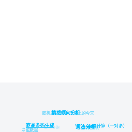
情感倾向分析
随机美女视频
历史上的今天
商品条码生成
距离计算（一对多）
词法分析
股票查询
垃圾分类查询
净值数据