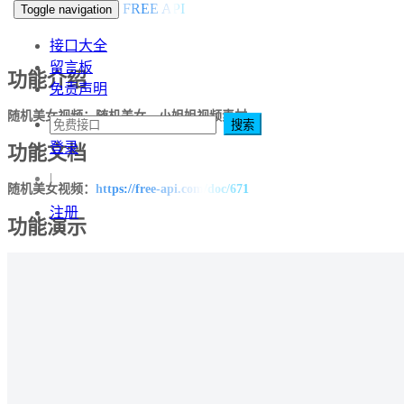
FREE API
Toggle navigation
接口大全
留言板
功能介绍
免责声明
随机美女视频：随机美女，小姐姐视频素材
搜索
登录
功能文档
|
随机美女视频：
https://free-api.com/doc/671
注册
功能演示