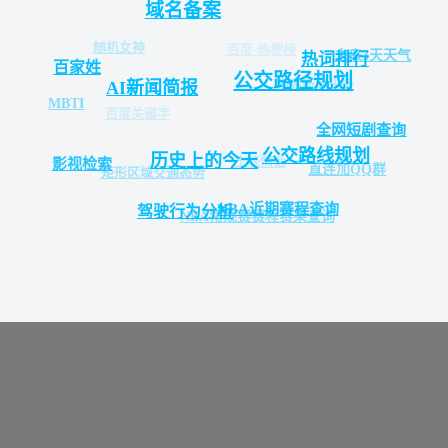
域名备案
随机女神
百度-热梗榜
未来3天天气
热词排行
百家姓
公交路径规划
网易新闻头条
AI新闻简报
MBTI
百度关键字
全网短剧查询
公交路线规划
历史上的今天
土味情话
影视检索
直连加QQ群
矩形区域交通态势
NBA近期赛程查询
驾驶行为分析
NBA常规赛赛程赛果查询