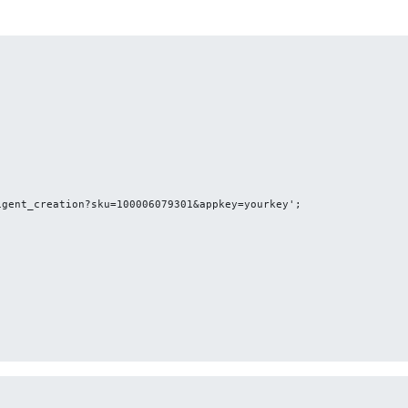
gent_creation?sku=100006079301&appkey=yourkey';
