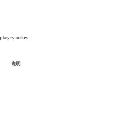
ppkey=yourkey
说明