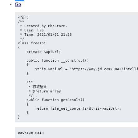
Go
<?php

/**

 * Created by PhpStorm.

 * User: FZS

 * Time: 2021/01/01 21:26

 */

class freeApi

{

    private $apiUrl;

    public function __construct()

    {

        $this->apiUrl = 'https://way.jd.com/JDAI/intelli
    }

    /**

     * 获取结果

     * @return array

     */

    public function getResult()

    {

        return file_get_contents($this->apiUrl);

    }

}
package main
