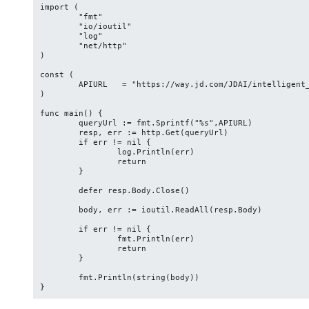
import (

	"fmt"

	"io/ioutil"

	"log"

	"net/http"

)

const (

	APIURL   = "https://way.jd.com/JDAI/intelligent_creation?sku=100006079301&appkey=yourkey"

)

func main() {

	queryUrl := fmt.Sprintf("%s",APIURL)

	resp, err := http.Get(queryUrl)

	if err != nil {

		log.Println(err)

		return

	}

	defer resp.Body.Close()

	body, err := ioutil.ReadAll(resp.Body)

	if err != nil {

		fmt.Println(err)

		return

	}

	fmt.Println(string(body))

}