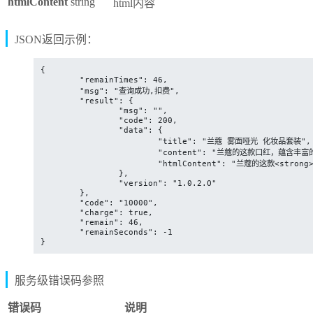
htmlContent
string
html内容
JSON返回示例：
{

	"remainTimes": 46,

	"msg": "查询成功,扣费",

	"result": {

		"msg": "",

		"code": 200,

		"data": {

			"title": "兰蔻 雾面哑光 化妆品套装",

			"content": "兰蔻的这款口红，蕴含丰富的滋养成分，可以有效的改善干燥、粗糙的肤质，同时还能促进后续保养品的吸收。细腻的质地，轻轻一抹就能均匀上色。",

			"htmlContent": "兰蔻的这款<strong>口红</strong>，蕴含丰富的<strong>滋养</strong>成分，可以有效的<strong>改善干燥</strong>、粗糙的肤质，同时还能促进后续保养品的吸收。细腻的质地，轻轻一抹就能均匀上色。"

		},

		"version": "1.0.2.O"

	},

	"code": "10000",

	"charge": true,

	"remain": 46,

	"remainSeconds": -1

}
服务级错误码参照
错误码
说明