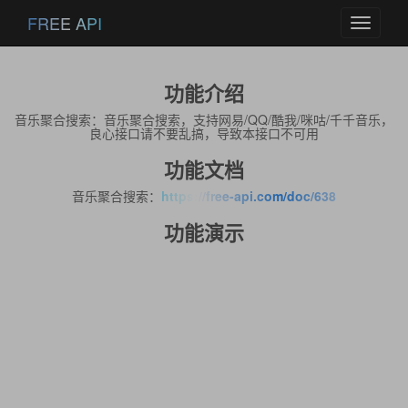
FREE API
Toggle
navigati
功能介绍
音乐聚合搜索：音乐聚合搜索，支持网易/QQ/酷我/咪咕/千千音乐，
良心接口请不要乱搞，导致本接口不可用
功能文档
音乐聚合搜索：
https://free-api.com/doc/638
功能演示