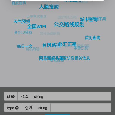
短网址生成
JS混淆加密
百度百科
人脸搜索
火车车次查询
面部特征分析
IP商圈字典
城市查询
天气预报
公交路线规划
360ip
全国WIFI
音乐ID获取
部分免费歌曲
黄历查询
外汇汇率
台风路径
人体检测与属性识别
每日一文
手势识别
随机活动
获取访客相关信息
网易新闻头条
音乐搜索
id
必填
string
type
必填
string