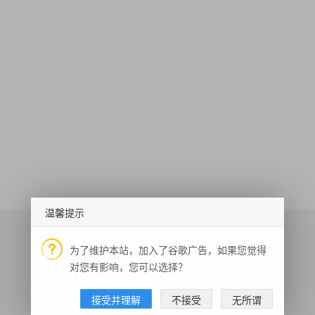
温馨提示
为了维护本站，加入了谷歌广告，如果您觉得
对您有影响，您可以选择？
PING检测
识别身份证文字
快递查询
接受并理解
不接受
无所谓
人像分割
获取头像
邮编区号