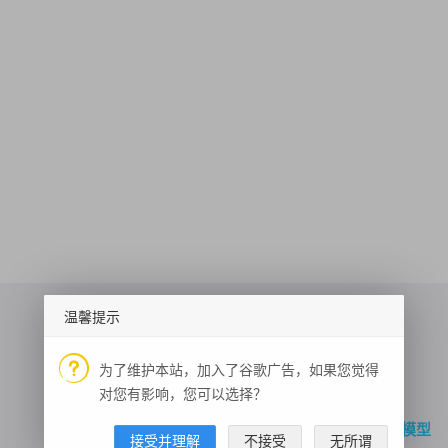
温馨提示
为了维护本站，加入了谷歌广告，如果您觉得
菜品识别
关键词输入提示
坐标位置描述
对您有影响，您可以选择？
实况天气
通义AI对话大模型
矩形区域交通态势
稠密关键点
智能机器人
接受并理解
不接受
无所谓
美女图片福利