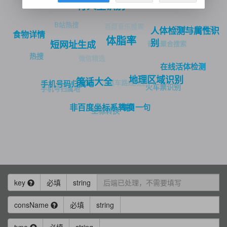
行人重识别
B站热搜
百度音乐搜索
历史上的今天
人体检测与属性识
食物详情
体脂率
别
音乐聚合搜索
短网址生成
热搜
微信精选
在线活体检测
地理区域识别
笑话大全
驾车路线规划
手机号码归属地
火车票识别
手机号归属地
每日一句
非百度坐标系转换
坐标转换
key
必填
string
consName
必填
string