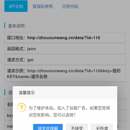
API文档
错误码参照
示例代码
基本说明：
接口地址：
http://zhouxunwang.cn/data/?id=110
返回格式：json
请求方式：get
请求示例：http://zhouxunwang.cn/data/?id=110&key=我的
KEY&name=城市名称
温馨提示
请求参数说明：
名称
类型
必填
说明
为了维护本站，加入了谷歌广告，如果您觉得
对您有影响，您可以选择？
key
string
必填
平台KEY
扫码关注公众号
name
sting
必填
城市名称，UTF8 urlencode编码
接受并理解
不接受
无所谓