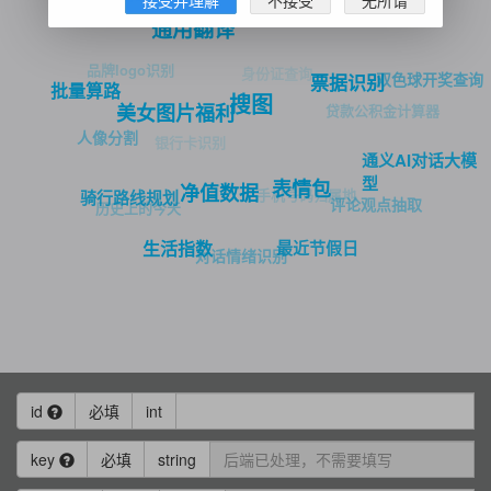
邮编区号
时间偏移查询
彩票开奖
通用翻译
品牌logo识别
身份证查询
双色球开奖查询
票据识别
批量算路
搜图
美女图片福利
贷款公积金计算器
人像分割
银行卡识别
通义AI对话大模
型
表情包
净值数据
手机号码归属地
骑行路线规划
评论观点抽取
历史上的今天
最近节假日
生活指数
对话情绪识别
id
必填
int
key
必填
string