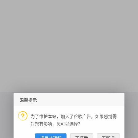
温馨提示
为了维护本站，加入了谷歌广告，如果您觉得
逆地理编码
手写文字识别
对您有影响，您可以选择？
行驶证识别
生活指数
二维码生成
猫咪图片
接受并理解
不接受
无所谓