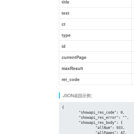
title
text
ct
type
id
currentPage
maxResult
ret_code
JSON返回示例：
{

	"showapi_res_code": 0,

	"showapi_res_error": "",

	"showapi_res_body": {

		"allNum": 933,

		"allPages": 47,
