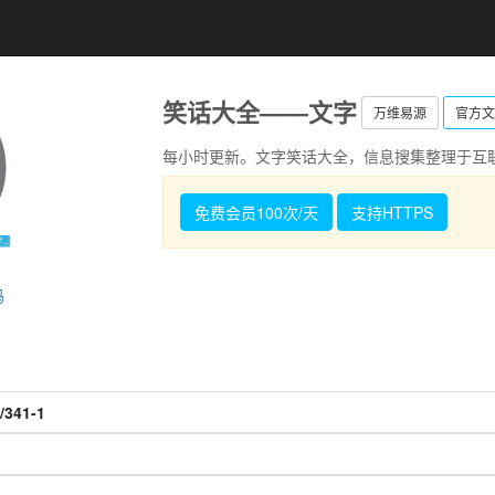
笑话大全——文字
万维易源
官方文
每小时更新。文字笑话大全，信息搜集整理于互
免费会员100次/天
支持HTTPS
码
/341-1