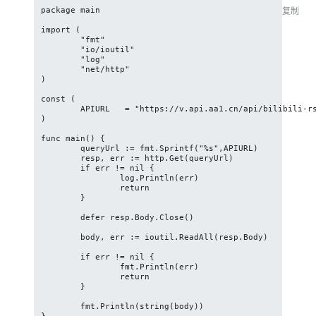
package main

复制
import (

	"fmt"

	"io/ioutil"

	"log"

	"net/http"

)

const (

	APIURL   = "https://v.api.aa1.cn/api/bilibili-rs/"

)

func main() {

	queryUrl := fmt.Sprintf("%s",APIURL)

	resp, err := http.Get(queryUrl)

	if err != nil {

		log.Println(err)

		return

	}

	defer resp.Body.Close()

	body, err := ioutil.ReadAll(resp.Body)

	if err != nil {

		fmt.Println(err)

		return

	}

	fmt.Println(string(body))
