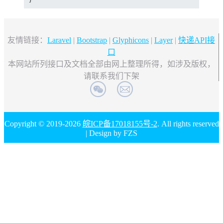
}
友情链接：
Laravel
|
Bootstrap
|
Glyphicons
|
Layer
|
快递API接
口
本网站所列接口及文档全部由网上整理所得，如涉及版权，
请联系我们下架
Copyright © 2019-2026
皖ICP备17018155号-2
. All rights reserved
| Design by FZS