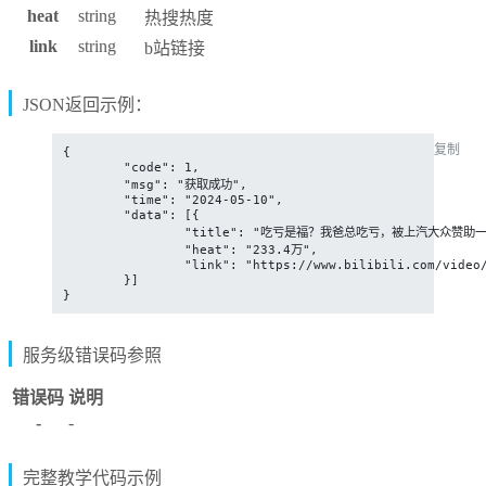
heat
string
热搜热度
link
string
b站链接
JSON返回示例：
复制
{

	"code": 1,

	"msg": "获取成功",

	"time": "2024-05-10",

	"data": [{

		"title": "吃亏是福？我爸总吃亏，被上汽大众赞助一台车",

		"heat": "233.4万",

		"link": "https://www.bilibili.com/video/av1754031639/"

	}]

}
服务级错误码参照
错误码
说明
-
-
完整教学代码示例