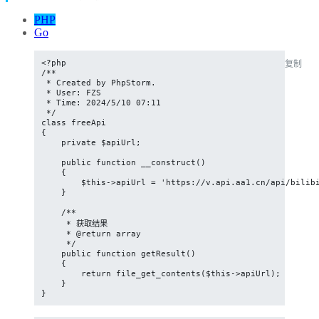
PHP
Go
<?php

复制
/**

 * Created by PhpStorm.

 * User: FZS

 * Time: 2024/5/10 07:11

 */

class freeApi

{

    private $apiUrl;

    public function __construct()

    {

        $this->apiUrl = 'https://v.api.aa1.cn/api/bilibi
    }

    /**

     * 获取结果

     * @return array

     */

    public function getResult()

    {

        return file_get_contents($this->apiUrl);

    }

}