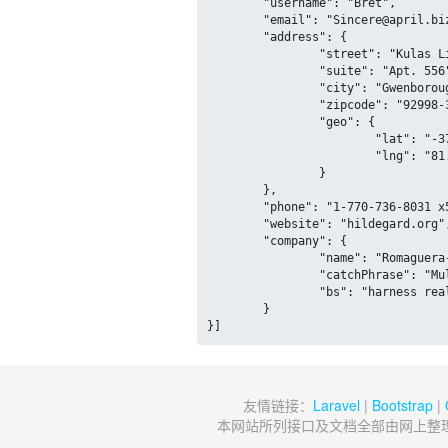
	"username": "Bret",

	"email": "Sincere@april.biz",

	"address": {

		"street": "Kulas Light",

		"suite": "Apt. 556",

		"city": "Gwenborough",

		"zipcode": "92998-3874",

		"geo": {

			"lat": "-37.3159",

			"lng": "81.1496"

		}

	},

	"phone": "1-770-736-8031 x56442",

	"website": "hildegard.org",

	"company": {

		"name": "Romaguera-Crona",

		"catchPhrase": "Multi-layered client-server neural-net",

		"bs": "harness real-time e-markets"

	}

}]
友情链接：
Laravel
|
Bootstrap
|
本网站所列接口及文档全部由网上整