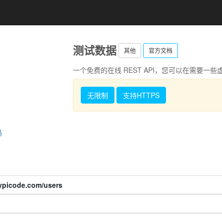
测试数据
其他
官方文档
一个免费的在线 REST API，您可以在需要一
无限制
支持HTTPS
码
typicode.com/users