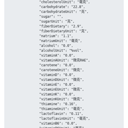
		"cholesterolUnit": "毫克",

		"carbohydrate": "22.8",

		"carbohydrateUnit": "克",

		"sugar": "",

		"sugarUnit": "克",

		"fiberDietary": "2.9",

		"fiberDietaryUnit": "克",

		"natrium": "1.1",

		"natriumUnit": "毫克",

		"alcohol": "0.0",

		"alcoholUnit": "%vol",

		"vitaminA": "0.0",

		"vitaminAUnit": "微克RAE",

		"carotene": "0.0",

		"caroteneUnit": "微克",

		"vitaminD": "0.0",

		"vitaminDUnit": "微克",

		"vitaminE": "0.0",

		"vitaminEUnit": "微克",

		"vitaminK": "0.0",

		"vitaminKUnit": "微克",

		"thiamine": "0.16",

		"thiamineUnit": "毫克",

		"lactoflavin": "0.11",

		"lactoflavinUnit": "毫克",

		"vitaminB6": "0.0",
