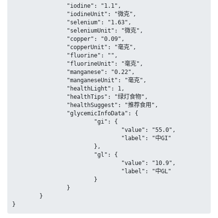
		"iodine": "1.1",

		"iodineUnit": "微克",

		"selenium": "1.63",

		"seleniumUnit": "微克",

		"copper": "0.09",

		"copperUnit": "毫克",

		"fluorine": "",

		"fluorineUnit": "毫克",

		"manganese": "0.22",

		"manganeseUnit": "毫克",

		"healthLight": 1,

		"healthTips": "绿灯食物",

		"healthSuggest": "推荐食用",

		"glycemicInfoData": {

			"gi": {

				"value": "55.0",

				"label": "中GI"

			},

			"gl": {

				"value": "10.9",

				"label": "中GL"

			}

		}

	}

}