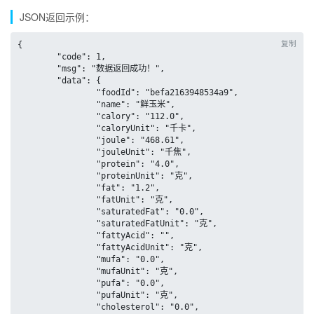
JSON返回示例：
复制
{

	"code": 1,

	"msg": "数据返回成功！",

	"data": {

		"foodId": "befa2163948534a9",

		"name": "鲜玉米",

		"calory": "112.0",

		"caloryUnit": "千卡",

		"joule": "468.61",

		"jouleUnit": "千焦",

		"protein": "4.0",

		"proteinUnit": "克",

		"fat": "1.2",

		"fatUnit": "克",

		"saturatedFat": "0.0",

		"saturatedFatUnit": "克",

		"fattyAcid": "",

		"fattyAcidUnit": "克",

		"mufa": "0.0",

		"mufaUnit": "克",

		"pufa": "0.0",

		"pufaUnit": "克",

		"cholesterol": "0.0",
