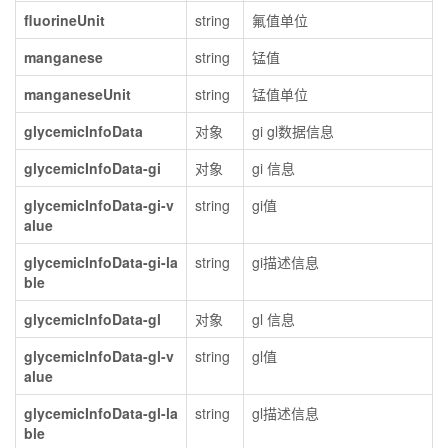
fluorineUnit
string
氟值单位
manganese
string
锰值
manganeseUnit
string
锰值单位
glycemicInfoData
对象
gi gl数据信息
glycemicInfoData-gi
对象
gi 信息
glycemicInfoData-gi-v
string
gi值
alue
glycemicInfoData-gi-la
string
gi描述信息
ble
glycemicInfoData-gl
对象
gl 信息
glycemicInfoData-gl-v
string
gl值
alue
glycemicInfoData-gl-la
string
gl描述信息
ble