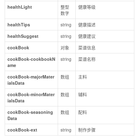
healthLight
整型
健康等级
数字
healthTips
string
健康描述
healthSuggest
string
健康建议
cookBook
对象
菜谱信息
cookBook-cookbookN
string
菜谱名称
ame
cookBook-majorMater
数组
主料
ialsData
cookBook-minorMater
数组
辅料
ialsData
cookBook-seasoning
数组
配料
Data
cookBook-ext
string
制作步骤