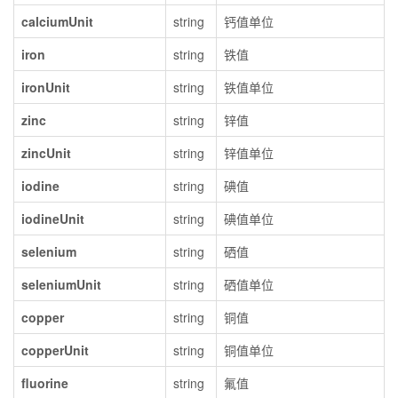
calciumUnit
string
钙值单位
iron
string
铁值
ironUnit
string
铁值单位
zinc
string
锌值
zincUnit
string
锌值单位
iodine
string
碘值
iodineUnit
string
碘值单位
selenium
string
硒值
seleniumUnit
string
硒值单位
copper
string
铜值
copperUnit
string
铜值单位
fluorine
string
氟值