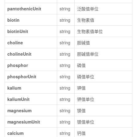
pantothenicUnit
string
泛酸值单位
biotin
string
生物素值
biotinUnit
string
生物素值单位
choline
string
胆碱值
cholineUnit
string
胆碱值单位
phosphor
string
磷值
phosphorUnit
string
磷值单位
kalium
string
钾值
kaliumUnit
string
钾值单位
magnesium
string
镁值
magnesiumUnit
string
镁值单位
calcium
string
钙值