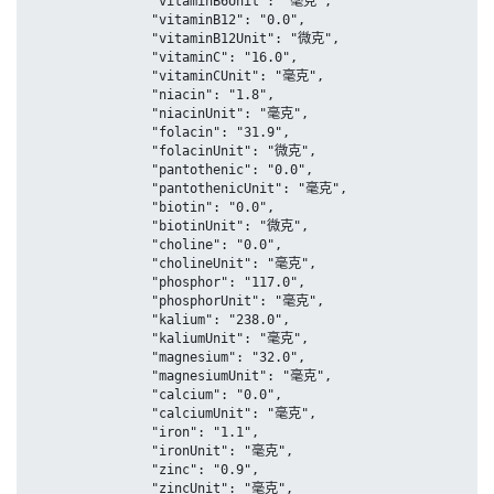
		"vitaminB6Unit": "毫克",

		"vitaminB12": "0.0",

		"vitaminB12Unit": "微克",

		"vitaminC": "16.0",

		"vitaminCUnit": "毫克",

		"niacin": "1.8",

		"niacinUnit": "毫克",

		"folacin": "31.9",

		"folacinUnit": "微克",

		"pantothenic": "0.0",

		"pantothenicUnit": "毫克",

		"biotin": "0.0",

		"biotinUnit": "微克",

		"choline": "0.0",

		"cholineUnit": "毫克",

		"phosphor": "117.0",

		"phosphorUnit": "毫克",

		"kalium": "238.0",

		"kaliumUnit": "毫克",

		"magnesium": "32.0",

		"magnesiumUnit": "毫克",

		"calcium": "0.0",

		"calciumUnit": "毫克",

		"iron": "1.1",

		"ironUnit": "毫克",

		"zinc": "0.9",

		"zincUnit": "毫克",
