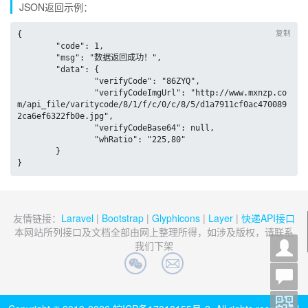
JSON返回示例：
复制
{

	"code": 1,

	"msg": "数据返回成功！",

	"data": {

		"verifyCode": "86ZYQ",

		"verifyCodeImgUrl": "http://www.mxnzp.co
m/api_file/varitycode/8/1/f/c/0/c/8/5/d1a7911cf0ac470089
2ca6ef6322fb0e.jpg",

		"verifyCodeBase64": null,

		"whRatio": "225,80"

	}

}
友情链接：
Laravel
|
Bootstrap
|
Glyphicons
|
Layer
|
快递API接口
本网站所列接口及文档全部由网上整理所得，如涉及版权，请联系
我们下架