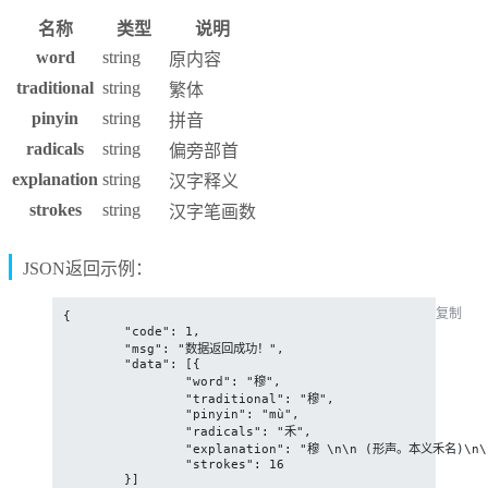
名称
类型
说明
word
string
原内容
traditional
string
繁体
pinyin
string
拼音
radicals
string
偏旁部首
explanation
string
汉字释义
strokes
string
汉字笔画数
JSON返回示例：
复制
{

	"code": 1,

	"msg": "数据返回成功！",

	"data": [{

		"word": "穆",

		"traditional": "穆",

		"pinyin": "mù",

		"radicals": "禾",

		"explanation": "穆 \n\n (形声。本义禾名)\n\n 同本义 \n\n 穆,禾也。--《说文》。段玉裁注盖禾有名穆者也。”\n\n 古时宗庙制度,父居左为昭,子居右为穆。参见昭穆” \n\n 辩庙祧之昭穆。--《周礼·小宗伯》。注父曰昭,子曰穆。”\n\n 代指右边 \n\n 只见贾府人分了昭穆,排班立定。--《红楼梦》\n\n 又如昭穆(左边和右边)\n\n 姓\n\n 穆 \n\n 恭敬 \n\n 于穆清庙。--《诗·周颂·清庙》\n\n 穆穆皇皇。--《诗·大雅·假乐》\n\n 我其为王穆卜。--《书·金滕》。传\n\n 穆mù\n\n ⒈和畅，美好～如清风。\n\n ⒉和睦不～。\n\n ⒊恭敬，严肃静～。肃～。～ ～皇皇（皇皇美好的样子）。",

		"strokes": 16

	}]
