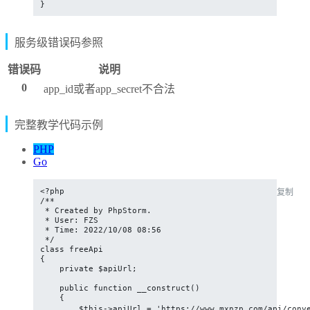
}
服务级错误码参照
错误码
说明
0
app_id或者app_secret不合法
完整教学代码示例
PHP
Go
<?php

复制
/**

 * Created by PhpStorm.

 * User: FZS

 * Time: 2022/10/08 08:56

 */

class freeApi

{

    private $apiUrl;

    public function __construct()

    {

        $this->apiUrl = 'https://www.mxnzp.com/api/conv