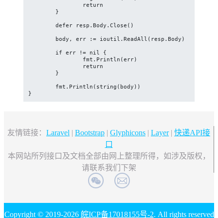
		return

	}

	defer resp.Body.Close()

	body, err := ioutil.ReadAll(resp.Body)

	if err != nil {

		fmt.Println(err)

		return

	}

	fmt.Println(string(body))

}
友情链接：
Laravel
|
Bootstrap
|
Glyphicons
|
Layer
|
快递API接
口
本网站所列接口及文档全部由网上整理所得，如涉及版权，
请联系我们下架
Copyright © 2019-2026
皖ICP备17018155号-2
. All rights reserved