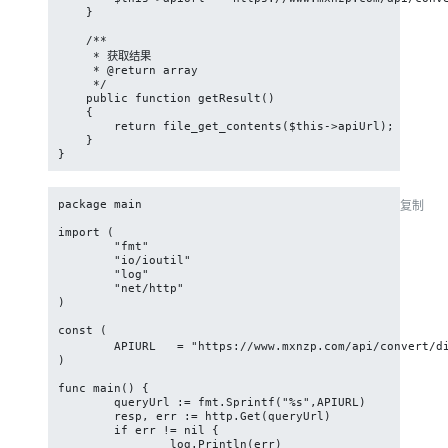
    }

    /**

     * 获取结果

     * @return array

     */

    public function getResult()

    {

        return file_get_contents($this->apiUrl);

    }

}
package main

复制
import (

	"fmt"

	"io/ioutil"

	"log"

	"net/http"

)

const (

	APIURL   = "https://www.mxnzp.com/api/convert/dictionary?content=穆&app_id=your&app_secret=your"

)

func main() {

	queryUrl := fmt.Sprintf("%s",APIURL)

	resp, err := http.Get(queryUrl)

	if err != nil {

		log.Println(err)
