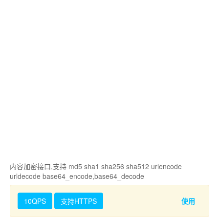
内容加密接口,支持 md5 sha1 sha256 sha512 urlencode
urldecode base64_encode,base64_decode
10QPS
支持HTTPS
使用