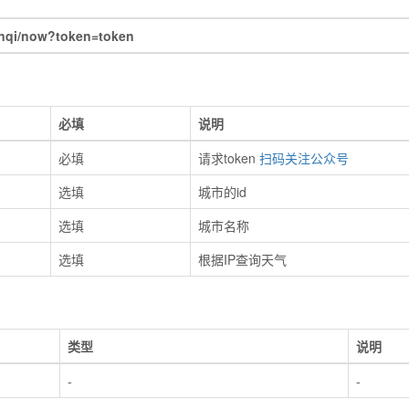
anqi/now?token=token
必填
说明
必填
请求token
扫码关注公众号
选填
城市的id
选填
城市名称
选填
根据IP查询天气
类型
说明
-
-