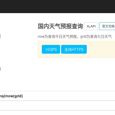
国内天气预报查询
ALAPI
官方文档
now为查询今日天气预报，grid为查询七日天气
10QPS
支持HTTPS
码
anqi/now(grid)