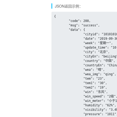
JSON返回示例：
{

	"code": 200,

	"msg": "success",

	"data": {

		"cityid": "101010100",

		"date": "2019-09-30",

		"week": "星期一",

		"update_time": "10:15",

		"city": "北京",

		"cityEn": "beijing",

		"country": "中国",

		"countryEn": "China",

		"wea": "晴",

		"wea_img": "qing",

		"tem": "23",

		"tem1": "30",

		"tem2": "19",

		"win": "东风",

		"win_speed": "2级",

		"win_meter": "小于12km/h",

		"humidity": "62%",

		"visibility": "3.4km",

		"pressure": "1011",
