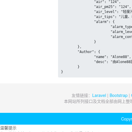
		"air": "124",

		"air_pm25": "124",

		"air_level": "轻度污染",

		"air_tips": "儿童、老年人及心脏病、呼吸系统疾病患者应尽量减少体力消耗大的户外活动。",

		"alarm": {

			"alarm_type": "",

			"alarm_level": "",

			"alarm_content": ""

		}

	},

	"Author": {

		"name": "Alone88",

		"desc": "由Alone88提供的免费API 服务，官方文档：www.alapi.cn"

	}

}
友情链接：
Laravel
|
Bootstrap
|
本网站所列接口及文档全部由网上整
Copyr
温馨提示