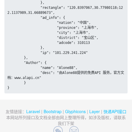
		},

		"rectangle": "120.8397067,30.77980118;12
2.1137989,31.66889673",

		"ad_info": {

			"nation": "中国",

			"province": "上海市",

			"city": "上海市",

			"district": "宝山区",

			"adcode": 310113

		},

		"ip": "101.229.241.224"

	},

	"Author": {

		"name": "Alone88",

		"desc": "由Alone88提供的免费API 服务，官方文
档：www.alapi.cn"

	}

}
友情链接：
Laravel
|
Bootstrap
|
Glyphicons
|
Layer
|
快递API接口
本网站所列接口及文档全部由网上整理所得，如涉及版权，请联系
我们下架