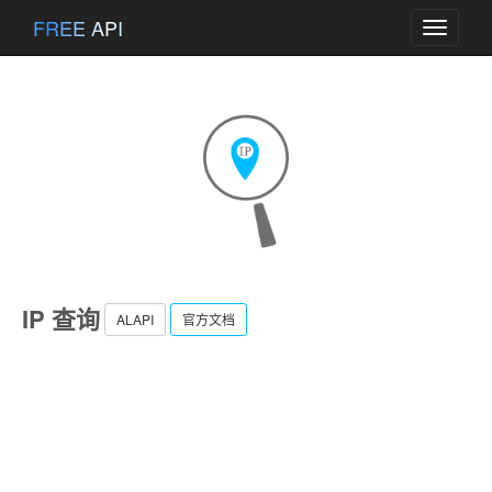
FREE API
Toggle
navigati
IP 查询
ALAPI
官方文档