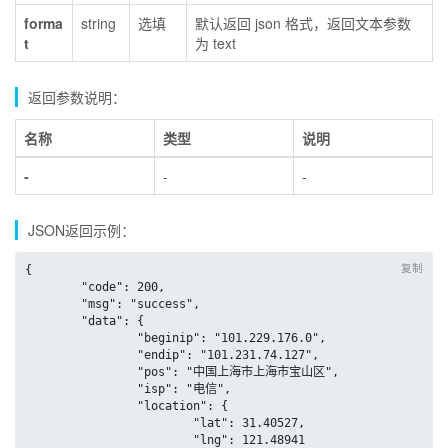
forma
string
选填
默认返回 json 格式，返回文本参数
t
为 text
返回参数说明：
名称
类型
说明
-
-
-
JSON返回示例：
复制
{

	"code": 200,

	"msg": "success",

	"data": {

		"beginip": "101.229.176.0",

		"endip": "101.231.74.127",

		"pos": "中国上海市上海市宝山区",

		"isp": "电信",

		"location": {

			"lat": 31.40527,

			"lng": 121.48941
