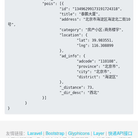
		"pois": [{

			"id": "13496299173191724318",

			"title": "泰鹏大厦",

			"address": "北京市海淀区海淀北二街10
号",

			"category": "房产小区:商务楼宇",

			"location": {

				"lat": 39.983551,

				"lng": 116.308899

			},

			"ad_info": {

				"adcode": "110108",

				"province": "北京市",

				"city": "北京市",

				"district": "海淀区"

			},

			"_distance": 73,

			"_dir_desc": "西北"

		}]

	}

}
友情链接：
Laravel
|
Bootstrap
|
Glyphicons
|
Layer
|
快递API接口