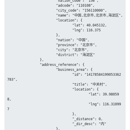
			"nation_code": "156",

			"adcode": "110108",

			"city_code": "156110000",

			"name": "中国,北京市,北京市,海淀区",

			"location": {

				"lat": 40.045132,

				"lng": 116.375

			},

			"nation": "中国",

			"province": "北京市",

			"city": "北京市",

			"district": "海淀区"

		},

		"address_reference": {

			"business_area": {

				"id": "14178584199053362
783",

				"title": "中关村",

				"location": {

					"lat": 39.98059
8,

					"lng": 116.31099
7

				},

				"_distance": 0,

				"_dir_desc": "内"

			},
