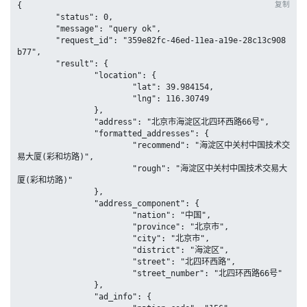
复制
{

	"status": 0,

	"message": "query ok",

	"request_id": "359e82fc-46ed-11ea-a19e-28c13c908
b77",

	"result": {

		"location": {

			"lat": 39.984154,

			"lng": 116.30749

		},

		"address": "北京市海淀区北四环西路66号",

		"formatted_addresses": {

			"recommend": "海淀区中关村中国技术交
易大厦(彩和坊路)",

			"rough": "海淀区中关村中国技术交易大
厦(彩和坊路)"

		},

		"address_component": {

			"nation": "中国",

			"province": "北京市",

			"city": "北京市",

			"district": "海淀区",

			"street": "北四环西路",

			"street_number": "北四环西路66号"

		},

		"ad_info": {
