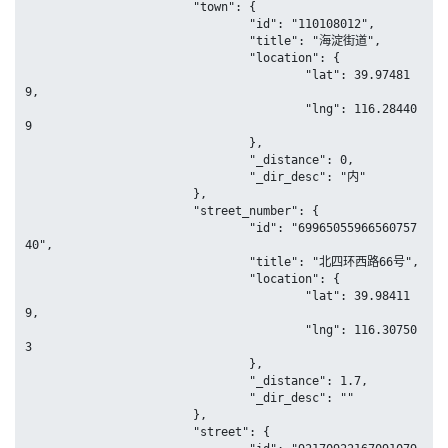
			"town": {

				"id": "110108012",

				"title": "海淀街道",

				"location": {

					"lat": 39.97481
9,

					"lng": 116.28440
9

				},

				"_distance": 0,

				"_dir_desc": "内"

			},

			"street_number": {

				"id": "69965055966560757
40",

				"title": "北四环西路66号",

				"location": {

					"lat": 39.98411
9,

					"lng": 116.30750
3

				},

				"_distance": 1.7,

				"_dir_desc": ""

			},

			"street": {
