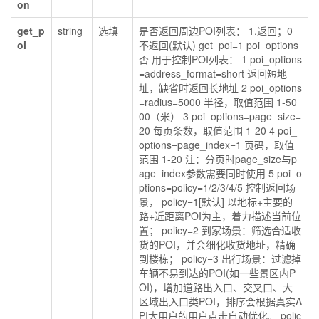
on
get_p
string
选填
是否返回周边POI列表： 1.返回；0
oi
不返回(默认) get_poi=1 poi_options
否 用于控制POI列表： 1 poi_options
=address_format=short 返回短地
址，缺省时返回长地址 2 poi_options
=radius=5000 半径，取值范围 1-50
00（米） 3 poi_options=page_size=
20 每页条数，取值范围 1-20 4 poi_
options=page_index=1 页码，取值
范围 1-20 注：分页时page_size与p
age_index参数需要同时使用 5 poi_o
ptions=policy=1/2/3/4/5 控制返回场
景， policy=1[默认] 以地标+主要的
路+近距离POI为主，着力描述当前位
置； policy=2 到家场景：筛选合适收
货的POI，并会细化收货地址，精确
到楼栋； policy=3 出行场景：过滤掉
车辆不易到达的POI(如一些景区内P
OI)，增加道路出入口、交叉口、大
区域出入口类POI，排序会根据真实A
PI大用户的用户点击自动优化。 polic