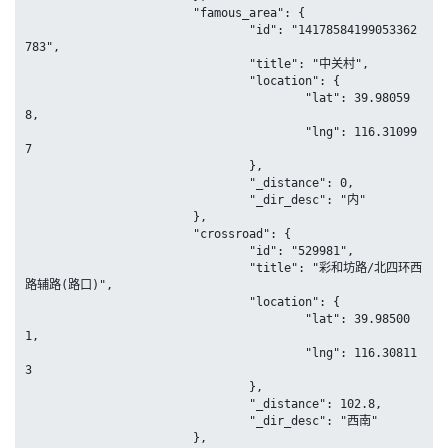
			"famous_area": {

				"id": "14178584199053362
783",

				"title": "中关村",

				"location": {

					"lat": 39.98059
8,

					"lng": 116.31099
7

				},

				"_distance": 0,

				"_dir_desc": "内"

			},

			"crossroad": {

				"id": "529981",

				"title": "彩和坊路/北四环西
路辅路(路口)",

				"location": {

					"lat": 39.98500
1,

					"lng": 116.30811
3

				},

				"_distance": 102.8,

				"_dir_desc": "西南"

			},
