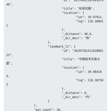
				"id": "92170922167091079
46",

				"title": "彩和坊路",

				"location": {

					"lat": 39.97921,

					"lng": 116.30841
1

				},

				"_distance": 46.6,

				"_dir_desc": "西"

			},

			"landmark_l2": {

				"id": "36297201411628801
23",

				"title": "中国技术交易大
厦",

				"location": {

					"lat": 39.98410
4,

					"lng": 116.30750
3

				},

				"_distance": 0,

				"_dir_desc": "内"

			}

		},

		"poi_count": 10,
