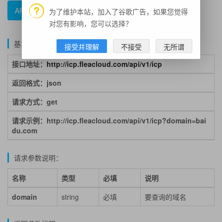
API文档
错误码参照
示例代码
为了维护本站，加入了谷歌广告，如果您觉得
对您有影响，您可以选择？
基本说明：
接受并理解
不接受
无所谓
接口地址：
http://icp.fleacloud.com/api/v1/icp
返回格式：json
请求方式：get
请求示例：http://icp.fleacloud.com/api/v1/icp?domain=bai
du.com
请求参数说明：
名称
类型
必填
说明
domain
string
必填
要查询的域名